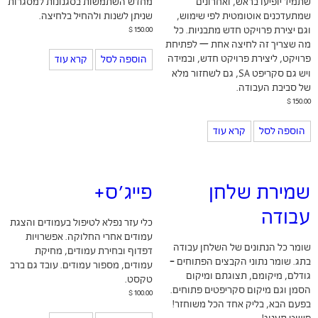
שתמיד יופיעו בראש, ואחרונים
מחדש השתמשות בסגנונות למסגרות
שמתעדכנים אוטומטית לפי שימוש,
שניתן לשנות ולהחיל בלחיצה.
וגם יצירת פרויקט חדש מתבניות. כל
150.00
$
מה שצריך זה לחיצה אחת — לפתיחת
פרויקט, ליצירת פרויקט חדש, ובמידה
הוספה לסל
קרא עוד
SA
ויש גם סקריפט
, גם לשחזור מלא
של סביבת העבודה.
$
150.00
הוספה לסל
קרא עוד
שמירת שלחן
פייג'ס+
עבודה
כלי עזר נפלא לטיפול בעמודים והצגת
עמודים אחרי החלוקה. אפשרויות
שומר כל הנתונים של השלחן עבודה
דפדוף ובחירת עמודים, מחיקת
בתג. שומר נתוני הקבצים הפתוחים -
עמודים, מספור עמודים. עובד גם ברב
גודלם, מיקומם, תצוגתם ומיקום
טקסט.
הסמן וגם מיקום סקריפטים פתוחים.
$
100.00
בפעם הבא, בליק אחד הכל משוחזר!