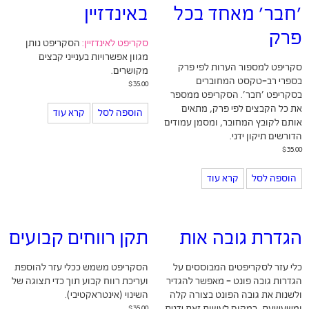
'חבר' מאחד בכל
באינדזיין
פרק
סקריפט לאינדזיין:
הסקריפט נותן
מגוון אפשרויות בענייני קבצים
סקריפט למספור הערות לפי פרק
מקושרים.
בספרי רב-טקסט המחוברים
$
35.00
בסקריפט 'חבר'. הסקריפט ממספר
את כל הקבצים לפי פרק, מתאים
הוספה לסל
קרא עוד
אותם לקובץ המחובר, ומסמן עמודים
הדורשים תיקון ידני.
$
35.00
הוספה לסל
קרא עוד
הגדרת גובה אות
תקן רווחים קבועים
כלי עזר לסקריפטים המבוססים על
הסקריפט משמש ככלי עזר להוספת
הגדרות גובה פונט - מאפשר להגדיר
ועריכת רווח קבוע תוך כדי תצוגה של
ולשנות את גובה הפונט בצורה קלה
השינוי (אינטראקטיבי).
$
35.00