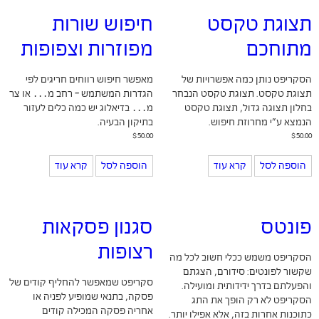
תצוגת טקסט
חיפוש שורות
מתוחכם
מפוזרות וצפופות
הסקריפט נותן כמה אפשרויות של
מאפשר חיפוש רווחים חריגים לפי
תצוגת טקסט. תצוגת טקסט הנבחר
הגדרות המשתמש – רחב מ
...
או צר
בחלון תצוגה גדול, תצוגת טקסט
מ
...
בדיאלוג יש כמה כלים לעזור
הנמצא ע"י מחרוזת חיפוש.
בתיקון הבעיה.
$
50.00
$
50.00
הוספה לסל
קרא עוד
הוספה לסל
קרא עוד
פונטס
סגנון פסקאות
רצופות
הסקריפט משמש ככלי חשוב לכל מה
שקשור לפונטים: סידורם, הצגתם
סקריפט שמאפשר להחליף קודים של
והפעלתם בדרך ידידותית ומועילה.
פסקה, בתנאי שמופיע לפניה או
הסקריפט לא רק הופך את התג
אחריה פסקה המכילה קודים
כתוכנות אחרות בזה, אלא אפילו יותר.