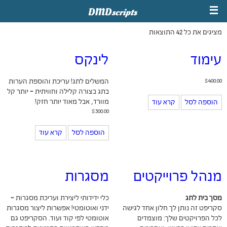
מציגים את כל ⁦42⁩ התוצאות
עימוד
לינקס
400.00
$
המשלים לתג! עריכת והוספת הערות
בתג בצורה קלילה וחוויתית - יותר קל
מוורד, אבל מאוד יותר חזק!
הוספה לסל
קרא עוד
$
300.00
הוספה לסל
קרא עוד
מנהל פרוייקטים
מסגרות
מסך בית לתג
כלי ידידותי ליצירת ועריכת מסגרות -
סקריפט זה נותן לך חלון אחד לגישה
ידני ואוטומטי! אפשרות ליצור מסגרות
לכל הפרויקטים שלך: מוצמדים
אוטומטי לפי קוד ועוד. הסקריפט גם