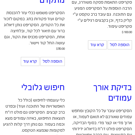
מתקדם
סקריפט התאמת פסקה משודרג, עם
הרבה הוספות על הסקריפט המגיע
הסקריפט משמש ככלי עזר להכנסת
עם התוכנה. גם עובד ברב טקסט ע"י
קודים ועוד פקודות בתג. במקום לזכור
קליק בדף, וכן בקבצים רגילים ע"י
את כל הקודים, הסקריפט נותן דיאלוג
סקריפט עימוד.
ברור עם תיאור לכל קוד, ובלחיצה
$
100.00
אחת, הסקריפט מכניס את הקוד, וגם
עושה החל קוד ויישור.
הוספה לסל
קרא עוד
$
80.00
הוספה לסל
קרא עוד
בדיקת אורך
חיפוש גלובלי
עמודים
כלי עוצמתי לחיפוש (כולל כל
האפשרויות של התוכנה ועוד) ובפרט
הסקריפט עובר על כל הקובץ ומחפש
ברב קבצים. הסקריפט גם פולט דו״ח
עמודים שאורכם לא תואם לעמוד, או
תוצאות החיפוש, באיזה עמודים מצא
ארוך מדי או קצר מדי. בסוף הבדיקה,
וכמה בעמוד. גם נותן דרך קלות להגיע
הסקריפט פולט דו"ח בדיאלוג ידידותי
למקומות שנמצא הטקסט.