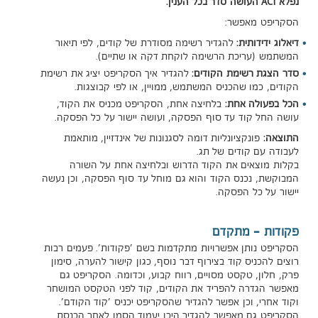
ACI
נפלא
העושה סדר בכל הענין.
הסקריפט מאפשר:
דיאלוג ידידותית:
להגדיר רשימה מסודרת של קודים, לפי תיאור
המשתמש (עריכת הרשימה לוקחת דקה או שתיים).
סדר הצגת רשימת הקודים:
להגדיר איך הסקריפט יציג את רשימת
הקודים, כמו שהכניס המשתמש, ממויין, או לפי קבוצגות.
הכל בפעולה אחת:
בלחיצה אחת, הסקריפט מכניס את הקוד,
עושה החל קוד עד סוף הפסקה, ועושה יישור על כל הפסקה.
התוצאה:
פונקציונליות דומה לסגנונות של אינדזיין, מותאמת
לעבודה עם קודים של תג.
בקלות מוצאים את הקוד הדרוש ובלחיצה אחת על השורה
המבוקשת, נכנס הקוד והוא גם מוחל עד סוף הפסקה, וכן נעשה
יישור על כל הפסקה.
פקודות - מתקדם
הסקריפט נותן אפשרויות מתקדמות בשם 'פקודות'. פעמים רבות
רוצים להכניס קוד בצירוף דבר נוסף, כגון קישור להערה, סימון
פרק, חלון, טקסט מסויים, רווח קבוע, וכדומה. הסקריפט גם
מאפשר הגדרה להפריד את הקודים, קוד לפני הטקסט המושחר
וקוד אחרי, וכן אפשר להגדיר שהסקריפט יכניס 'קוד הקודם'.
הסקריפט גם מאפשר להגדיר היכן יעמוד הסמן לאחר הכנסת