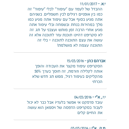
י.א.
–
11/01/2017
ההבדל של לעמד עם "עימוד" לבלי "עימוד" זה
כמו בין אופניים רגילים לבין חשמליים. בשניהם
אתה מגיע בסוף אבל עם עימוד אתה מגיע כמו
מלך במהירות בנחת ובשמחה ובלי עימוד אתה
מגיע אחרי הרבה זמן מותש ועצבני על תג. זה
לא סקריפט דהיינו תוכנת עזר לתוכנה אלא זה
עושה את עצם התוכנה לתוכנה – בלי זה
התוכנה עצמה לא מושלמת!
אברהם כהן
–
15/03/2016
הסקריפט עימוד מקצר את העבודה והופך
אותה לקלילה וזורמת, זה חוסך בערך 50%
מהקליקים בעימוד רגיל, ממש תג חדש שלא
הכרתי
י.י., א"י
–
04/03/2016
עובד פרפקט אי אפשר בלעדיו… אבל כבר לא יכול
לעבוד בסקריפט הדפסה של ויסמאן… הוא עושה
את החיים קלים
מ.ק., א"י
–
03/03/2016