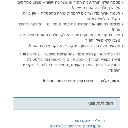
פסקה שלא הוחל עליה הקוד או שצריכה יישור - פשוט מקליקים
על הדף ולחיצה אחת בדיאלוג!
העמוד ארוך מדי וצריכים להפחית שורה מהפסקה - אין בעיה,
הקלקה ולחיצה אחת!
צריכים להוסיף או להפחית גוף במקום מסויים - הקלקה ולחיצה
אחת!
חלון בסוף עמוד או סוף טור - הקלקה ולחיצה אחת משנה את
מצבו ללא פעיל והפוך!
מוצאים מלה בודדת בסוף פסקה - הקלקה ולחיצה אחת!
כל הנ"ל הוא רק חלק ממה שהסקריפט מאפשר, יש הרבה יותר.
(ראה בקובץ הסבר) ובאמת, אין סוף לאפשרויות! כל פעולה
שתרצה לעשות באמצע העימוד, תתאפשר בקלות ע"י סקריפט
'עימוד'.
נוחות, קלות . . . פשוט עידן חדש בעימוד ספרים!
חוות דעת (58)
ב., א"י
–
10/11/2025
הסקריפטים מדהימים ביכולתיהם,