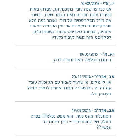
י.י., א"י
–
10/02/2016
אני כבר 15 שנה עובד בתוכנת תג, עמדתי מאות
ספרים מהם מוכרים מאוד בצבור שלנו, רכשתי
את מירב הסקריפטים של דויד, ואומר בפה מלא
שהסקריפטים מקצרים את זמן העבודה במאות
אחוזים, ובמיוחד סקריפט עימוד. כשמתרגלים
לסקריפט הזה קשה לעבוד בלעדיו
י.א., א"י
–
10/03/2015
זו תכנה נפלאה מאוד ותודה רבה.
א.ג., ארה"ב
–
20/11/2014
אין לי מילים. מי שרגיל לעבוד עם תג וכעת עובד
עם זה יש הרגשה זה תכונה אחרת לגמרי. תודה
מעמוק הלב
א.ג., ארה"ב
–
19/09/2014
הסתכלתי מעט כעת והוא ממש נפלא!!!! ובפרט
החלק של התוספים!!!! – היכן הייתם עד
עכשיו??