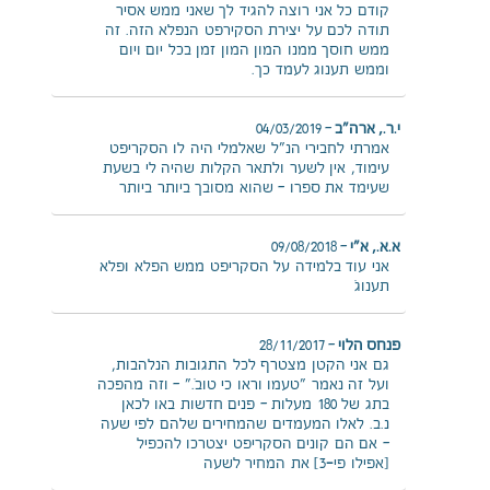
קודם כל אני רוצה להגיד לך שאני ממש אסיר
תודה לכם על יצירת הסקירפט הנפלא הזה. זה
ממש חוסך ממנו המון המון זמן בכל יום ויום
וממש תענוג לעמד כך.
י.ר., ארה"ב
–
04/03/2019
אמרתי לחבירי הנ"ל שאלמלי היה לו הסקריפט
עימוד, אין לשער ולתאר הקלות שהיה לי בשעת
שעימד את ספרו – שהוא מסובך ביותר ביותר
א.א., א"י
–
09/08/2018
אני עוד בלמידה על הסקריפט ממש הפלא ופלא
תענוג…
פנחס הלוי
–
28/11/2017
גם אני הקטן מצטרף לכל התגובות הנלהבות,
ועל זה נאמר "טעמו וראו כי טוב…." – וזה מהפכה
בתג של 180 מעלות – פנים חדשות באו לכאן
נ.ב. לאלו המעמדים שהמחירים שלהם לפי שעה
– אם הם קונים הסקריפט יצטרכו להכפיל
[אפילו פי-3] את המחיר לשעה