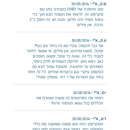
מ.ק., א"י
–
30/08/2014
שוב מהפכה של DMD בעבודה בתג עם
סקריפט זה. לראות את העמוד הבא תוך כדי
עימוד תמיד היה חלום, והנה יש. זה חוסך כ"כ
הרבה. אין מילים
ע.ק., א"י
–
30/08/2014
אני כבר תקופה עובד עם זה ביחד עם גוף7
ופיט7, פשוט מדהים, אין מילים, אי אפשר לחזור
לעבוד בלי זה, שווה כל שקל, פשוט חוסכים
כאב ראש וזמן. חלוקת העמודים חלק ביותר,
השינויים על התצוגה, ותצוגת עמוד הבא גם
בטקסט עיקרי וגם בהערות שוליים. כל זה ויותר
ביחד עם השירות של ר דוד, מומלץ מאוד!
י.ס., א"י
–
20/08/2014
ראיתי את הסרטונים זה משהו שטורף את
הכללים בכל נושא העימוד הרגיל
ד.א., א"י
–
20/08/2014
הסקריפט הזה הוא משהו שמשנה את כללי
המשחק בתג. ראיתי אותו בפעולה לפני כמה