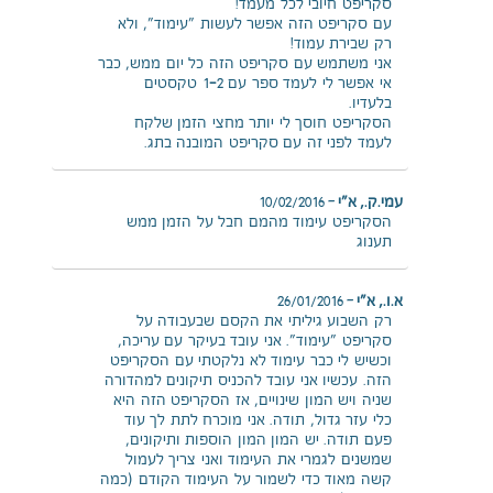
סקריפט חיובי לכל מעמד!
עם סקריפט הזה אפשר לעשות "עימוד", ולא
רק שבירת עמוד!
אני משתמש עם סקריפט הזה כל יום ממש, כבר
אי אפשר לי לעמד ספר עם 1-2 טקסטים
בלעדיו.
הסקריפט חוסך לי יותר מחצי הזמן שלקח
לעמד לפני זה עם סקריפט המובנה בתג.
עמי.ק., א"י
–
10/02/2016
הסקריפט עימוד מהמם חבל על הזמן ממש
תענוג
א.ו., א"י
–
26/01/2016
רק השבוע גיליתי את הקסם שבעבודה על
סקריפט "עימוד". אני עובד בעיקר עם עריכה,
וכשיש לי כבר עימוד לא נלקטתי עם הסקריפט
הזה. עכשיו אני עובד להכניס תיקונים למהדורה
שניה ויש המון שינויים, אז הסקריפט הזה היא
כלי עזר גדול, תודה. אני מוכרח לתת לך עוד
פעם תודה. יש המון המון הוספות ותיקונים,
שמשנים לגמרי את העימוד ואני צריך לעמול
קשה מאוד כדי לשמור על העימוד הקודם (כמה