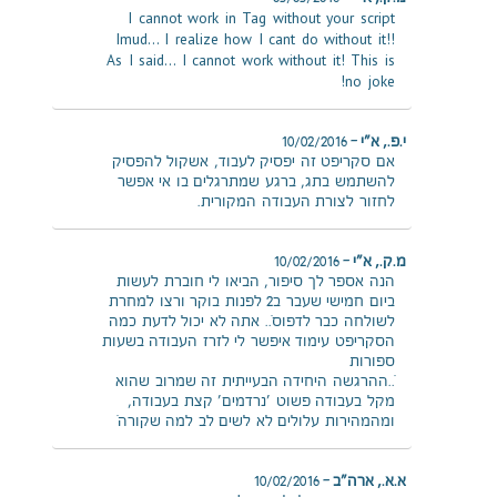
I cannot work in Tag without your script
Imud… I realize how I cant do without it!!
As I said… I cannot work without it! This is
no joke!
י.פ., א"י
–
10/02/2016
אם סקריפט זה יפסיק לעבוד, אשקול להפסיק
להשתמש בתג, ברגע שמתרגלים בו אי אפשר
לחזור לצורת העבודה המקורית.
מ.ק., א"י
–
10/02/2016
הנה אספר לך סיפור, הביאו לי חוברת לעשות
ביום חמישי שעבר ב2 לפנות בוקר ורצו למחרת
לשולחה כבר לדפוס….. אתה לא יכול לדעת כמה
הסקריפט עימוד איפשר לי לזרז העבודה בשעות
ספורות
…..ההרגשה היחידה הבעייתית זה שמרוב שהוא
מקל בעבודה פשוט 'נרדמים' קצת בעבודה,
ומהמהירות עלולים לא לשים לב למה שקורה…
א.א., ארה"ב
–
10/02/2016