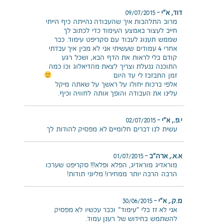
דוד, א"י
–
09/07/2015
מרוב התלהבות איך שהעבודה נהייתה כיף הייתי
חייב לעצור באמצע העימוד כדי לכתוב לך
שממש תענוג לעבוד עם סקריפט עימוד. כבר
אחרי 4 עמודים שעשיתי אני לא מבין איך עבדתי
קודם בלי לראות את הדף הבא, ושכל רגע
התוכנה ננעלת וצריך לצאת מהדיאלוג וכו… כמה
זמן התבזבז לי עד היום
אלפי ברכות יחולו על ראשך על שאתה מיקל
עלינו את העבודה והופך אותה לחוויה וכיף.
י.פ., א"י
–
02/07/2015
עשית לנו דברים חלומיים… לא מפסיק להודות לך​
א.א., ארה"ב
–
01/07/2015
מוראדיג מוראדיג, הפלא ופלא!!! סקריפט שערכו
הרבה הרבה יותר ממחירו! מליוני תודות!
מ.ק., א"י
–
30/06/2015
אני לא זז בלי "עימוד" וכבר עכשיו לא מפסיק
להשתמש בחידוש של רענן עמוד.