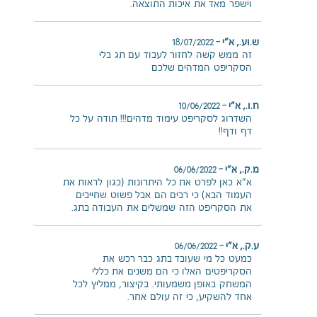
וישפר מאד את איכות התוצאה.
ש.וע., א"י
–
18/07/2022
זה ממש קשה לחזור לעבוד עם תג בלי
הסקריפט המדהים שלכם
ח.ו., א"י
–
10/06/2022
השדרוג לסקריפט עימוד מדהים!!! תודה על כל
דף ודף!!
מ.ק., א"י
–
06/06/2022
א"א כאן לפרט את כל היתרונות (כגון לראות את
העמוד הבא) כי רבים הם אבל פשוט שחייבים
את הסקריפט הזה שמשלים את העבודה בתג.
ע.ק., א"י
–
06/06/2022
כמעט כל מי שעובד בתג כבר רכש את
הסקריפטים האלו כי הם משנים את כללי
המשחק באופן משמעותי. בקיצור, ממליץ לכל
אחד להשקיע, כי זה עולם אחר.