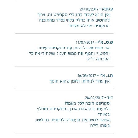
עקיבא
–
24/10/2017
אין הו"א לעבוד בתג בלי סקריפט זה, צריך
להחשיב אותו כחלק בלתי נפרד מהתוכנה
המקורית. אני לא מגזים!
ש.ס., א"י
–
11/07/2017
אני משתמש כל הזמן עם הסקריפט עימוד
והפיט 7 והגוף וזה ממש תענוג ושינה לי את כל
העבודה ב"ה.
ח.ו., א"י
–
16/05/2017
אין ערוך לנוחותו ולזמן שהוא חוסך
דוד
–
24/02/2017
סקריפט חובה לכל מעמד!
ולמעמד שהוא גם אברך, הסקריפט מומלץ
במיוחד.
אפשר לסיים את העבודה ולהספיק גם לישון
באותו לילה…