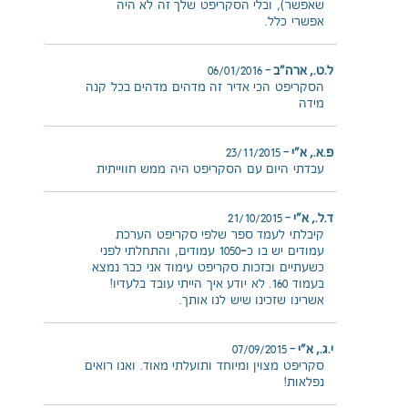
שאפשר), ובלי הסקריפט שלך זה לא היה
אפשרי כלל.
ל.ט., ארה"ב
–
06/01/2016
הסקריפט הכי אדיר זה מדהים מדהים בכל קנה
מידה
פ.א., א"י
–
23/11/2015
עבדתי היום עם הסקריפט היה ממש חווייתית
ד.ל., א"י
–
21/10/2015
קיבלתי לעמד ספר שלפי סקריפט הערכת
עמודים יש בו כ-1050 עמודים, והתחלתי לפני
כשעתיים ובזכות סקריפט עימוד אני כבר נמצא
בעמוד 160. לא יודע איך הייתי עובד בלעדיו!
אשרינו שזכינו שיש לנו אותך.
י.ג., א"י
–
07/09/2015
סקריפט מצוין ומיוחד ותועלתי מאוד. ואנו רואים
נפלאות!