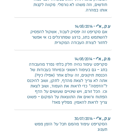
חודשים, וזה משהו לא נורמלי. מקווה לקנות
אותו במהרה.
ע.ק., א"י
–
14/08/2014
אם סקריפט זה יפסיק לעבוד, אשקול להפסיק
להשתמש בתג, ברגע שמתרגלים בו אי אפשר
לחזור לצורת העבודה המקורית
מ.ק., א"י
–
14/08/2014
סקריפט עימוד נהיה חלק בלתי נפרד מהעבודה
בתג – גם בעימוד ראשוני ובמיוחד בעבודות של
הכנסת תיקונים, זה עולם אחר (אפילו כיף!).
אתה לא צריך לצאת מהדף, לתקן, ושוב להיכנס
ל"הדפסה" כדי לראות את העמוד, ושוב לצאת
וכו. הכל זורם, ויש שינויים שעושים על הדף
הפתוח ורואים את התוצאות על המקום – פשוט
צריך לראות להאמין. ממליץ מאד!
ע.ק., א"י
–
30/07/2014
הסקריפט עימוד מהמם חבל על הזמן ממש
תענוג