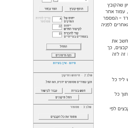
ן שהקובץ
 עמוד אחר
רד – המספר
אחרים לפניה
שב את
קבצים, כך
זה לזה
ליד כל
וך כל
צים לפי