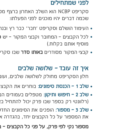
לפני שמתחילים
NCBP
סקריפט
הוא השלב האחרון ברצף מסוי
שכמה דברים יהיו מוכנים לפני הפעלתו:
העימוד הושלם וסקריפט 'חבר' כבר רץ ובנה
לכל הקבצים – המחובר וקבצי המקור – יש
פ
מוסיף אותם בקלות.)
קבצי המקור מסודרים
באותו סדר
שבו סקריפ
איך זה עובד – שלושה שלבים
חלון הסקריפט מחולק לשלושה שלבים, ועוב
שלב 1 – הכנסת סימונים:
בוחרים את הקבצי
שלב 2 – חיפוש ותיקון:
מטפלים בעמודים הב
(רלוונטי רק בספר שבו פרק יכול להתחיל בא
שלב 3 – מספור:
הופכים את הסימונים החד
את המספור על כל הקבצים יחד, בהגדרה א
מספור נקי לפי פרק, על פני כל הקבצים – 