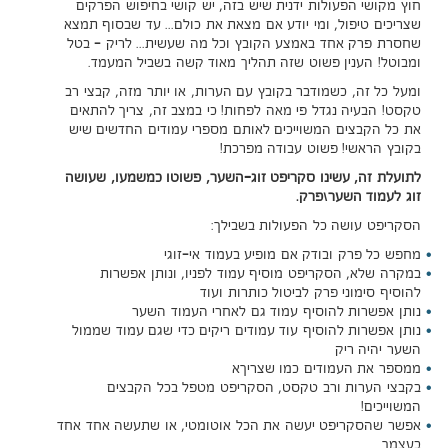
חוץ מקושי הפעולות ידנית שיש בזה, יש קושי בחיפוש הפרקים
שצריכים טיפול, ומי יודע אם מצאת את כולם... עד שבסוף תמצא
שחסרת פרק אחד באמצע הקובץ וכל מה שעשית... לריק - בטל
ומבוטל! הענין פשוט שזה תהליך מאוד קשה בשביל המעמד.
ומעל כל זה, כשמודבר בקובץ עם הערות, או יותר מזה, קבצי רב
טקסט! הבעיה נגדל פי מאה לפחות! כי במצב זה, צריך להתאים
את כל הקבצים המשוייכים לאותם מספרי עמודים החדשים שיש
בקובץ הראשי! פשוט עבודה מפרכת!
לתועלת זה, עשינו סקריפט זוג-השער, פשוטו כמשמעו, שעושה
זוג לעמוד השער\פרק.
הסקריפט עושה כל הפעולות בשבילך:
מחפש כל פרק ובודק אם מופיע בעמוד אי-זוגי
במקרה שלא, הסקריפט מוסיף עמוד לפניו, ונותן אפשרות
להוסיף סימוני פרק לביטול כותרות ועוד
נותן אפשרות להוסיף עמוד גם לאחרי העמוד השער
נותן אפשרות להוסיף עוד עמודים ריקים כדי שגם עמוד שממול
השער יהיה ריק
ממספר את העמודים כמו שצריךא
בקבצי הערות ורב טקסט, הסקריפט מטפל בכל הקבצים
המשוייכים!
אפשר שהסקריפט יעשה את הכל אוטומטי, או שתעשה אחד אחד
בעצמך